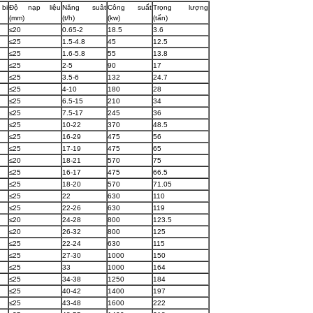
bi
Độ nạp liệu
Năng suât
Công suất
Trọng lượng
(mm)
(t/h)
(kw)
(tấn)
≤20
0.65-2
18.5
3.6
≤25
1.5-4.8
45
12.5
≤25
1.6-5.8
55
13.8
≤25
2-5
90
17
≤25
3.5-6
132
24.7
≤25
4-10
180
28
≤25
6.5-15
210
34
≤25
7.5-17
245
36
≤25
10-22
370
48.5
≤25
16-29
475
56
≤25
17-19
475
65
≤20
18-21
570
75
≤25
16-17
475
66.5
≤25
18-20
570
71.05
≤25
22
630
110
≤25
22-26
630
119
≤20
24-28
800
123.5
≤20
26-32
800
125
≤25
22-24
630
115
≤25
27-30
1000
150
≤25
33
1000
164
≤25
34-38
1250
184
≤25
40-42
1400
197
≤25
43-48
1600
222