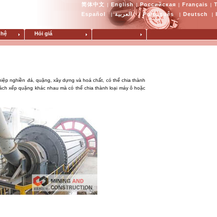
简体中文
English
Российская
Français
|
|
|
|
Español
العربية
Português
Deutsch
|
|
|
|
 hệ
Hỏi giá
iệp nghiền đá, quặng, xây dựng và hoá chất, có thể chia thành
 cách xếp quặng khác nhau mà có thể chia thành loại máy ô hoặc