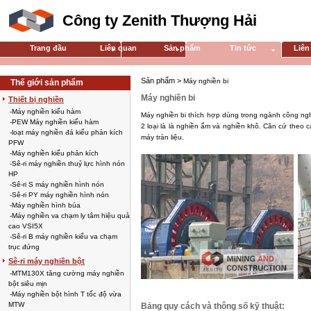
Công ty Zenith Thượng Hải
Trang đầu
Liên quan
Sản phẩm
Tin tức
Liên
Sản phẩm >
Máy nghiền bi
Thế giới sản phẩm
Máy nghiền bi
Thiết bị nghiền
-Máy nghiền kiểu hàm
Máy nghiền bi thích hợp dùng trong ngành công ngh
-PEW Máy nghiền kiểu hàm
2 loại là là nghiền ẩm và nghiền khô. Căn cứ theo
-loạt máy nghiền đá kiểu phản kích
máy tràn liệu.
PFW
-Máy nghiền kiểu phản kích
-Sê-ri máy nghiền thuỷ lực hình nón
HP
-Sê-ri S máy nghiền hình nón
-Sê-ri PY máy nghiền hình nón
-Máy nghiền hình búa
-Máy nghiền va chạm ly tâm hiệu quả
cao VSI5X
-Sê-ri B máy nghiền kiểu va chạm
trục đứng
Sê-ri máy nghiền bột
-MTM130X tăng cường máy nghiền
bột siêu mịn
-Máy nghiền bột hình T tốc độ vừa
MTW
Bảng quy cách và thông số kỹ thuật: