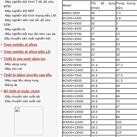
-Máy nghiền bột hình T tốc độ vừa
Tốc độ quay
Trọng lượng 
Model
MTM
(r/min)
(tấn)
-Máy nghiền thô MCF
Φ900×1800
38
1.5
-Máy nghiền bột hình thang kiểu LM
Φ1200×2400
32
3.8
-Máy nghiền siêu mịn tốc độ vừa
Φ1200×4500
32
7
XZM
Φ1500×3000
27
8
-Máy nghiền bi
-Máy nghiền bột trục lăn treo cao áp
Φ1500×5700
27
15
Dây chuyền sản xuất nghiền bột
Φ1830×3000
24
11
Φ1830×6400
24
23
Trạm nghiền di động
Φ1830×7000
24
25
Trạm nghiền di động kiểu LD
Φ2200×5500
21
30
Thiết bị rửa sạch sàng lọc
Φ2200×7500
21
33
-Máy sàng rung
Ф2200×9000
21.4
37.3
-Máy rửa cát
Ф2200×11000
21.4
47
Thiết bị băng chuyền nạp liệu
Ф2400×7000
20.4
37.5
-Máy nạp liệu sàng rung
Ф2400×8000
20.4
41.5
-Băng tải
Ф2400×10000
20.8
49
Bộ thiết bị hoàn chỉnh
Ф2400×11000
20.8
58
Ф2400×12000
20.8
64
-Dây chuyền sản xuất đá
-Dây chuyền sản xuất cát
Ф2400×13000
20.8
70
Ф2600×8000
19.8
47
Ф2600×13000
19.8
78
Ф3000×9000
18.2
80
Ф3000×11000
18.2
100
Ф3000×13000
18.2
115
Ф3200×13000
18.4
125